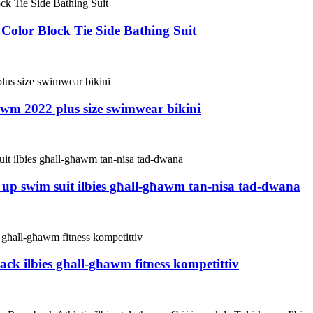
olor Block Tie Side Bathing Suit
awm 2022 plus size swimwear bikini
p swim suit ilbies għall-għawm tan-nisa tad-dwana
ck ilbies għall-għawm fitness kompetittiv