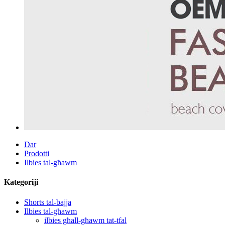
Dar
Prodotti
Ilbies tal-għawm
Kategoriji
Shorts tal-bajja
Ilbies tal-għawm
ilbies għall-għawm tat-tfal