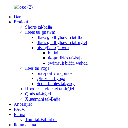
Dar
Prodotti
Shorts tal-bajja
Ilbies tal-għawm
ilbies għall-għawm tat-tfal
ilbies għall-għawm tal-irġiel
nisa għall-għawm
bikini
tkopri lbies tal-bajja
swimsuit biċċa waħda
Ilbes tal-yoga
bra sportiv u qomos
Qliezet tal-yoga
Sett tal-ilbies tal-yoga
Hoodies u ġkieket tal-irġiel
Qmis tal-irġiel
Xugamani tal-Bajja
Aħbarijiet
FAQs
Fuqna
Tour tal-Fabbrika
Ikkuntatjana