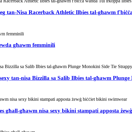
eg tan-Nisa Racerback Athletic Ilbies tal-għawm f'biċċ
sewda għawm femminili
exy tan-nisa Bizzilla sa Salib Ilbies tal-għawm Plun
bies għall-għawm nisa sexy bikini stampati apposta żewġ