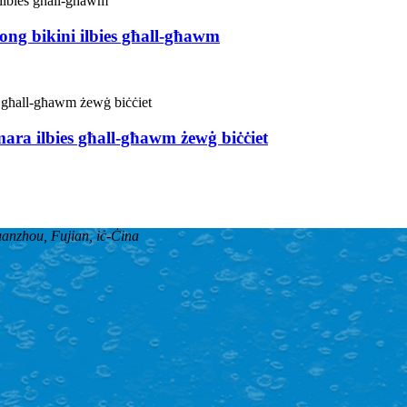
ng bikini ilbies għall-għawm
mara ilbies għall-għawm żewġ biċċiet
anzhou, Fujian, iċ-Ċina