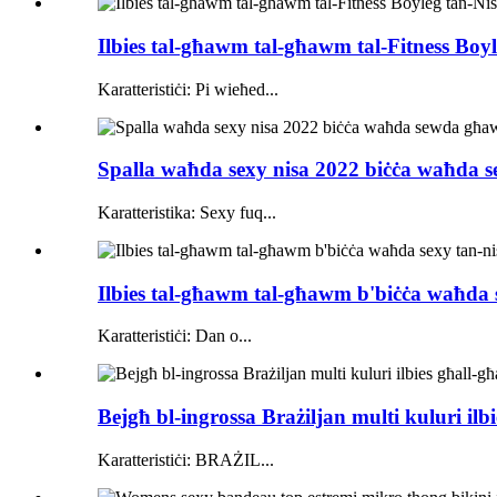
Ilbies tal-għawm tal-għawm tal-Fitness Boyl
Karatteristiċi: Pi wieħed...
Spalla waħda sexy nisa 2022 biċċa waħda 
Karatteristika: Sexy fuq...
Ilbies tal-għawm tal-għawm b'biċċa waħda s
Karatteristiċi: Dan o...
Bejgħ bl-ingrossa Brażiljan multi kuluri il
Karatteristiċi: BRAŻIL...