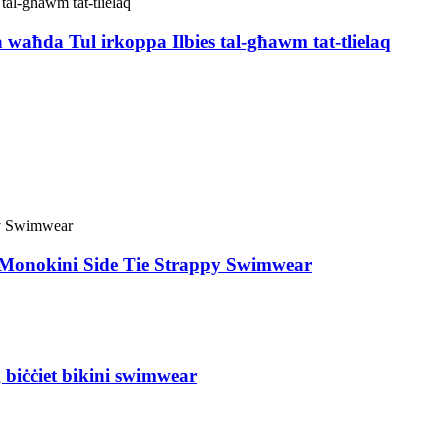
a waħda Tul irkoppa Ilbies tal-għawm tat-tlielaq
ge Monokini Side Tie Strappy Swimwear
 biċċiet bikini swimwear