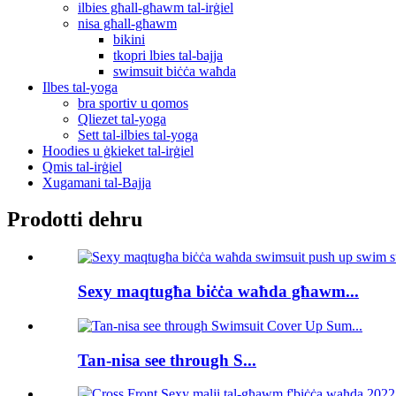
ilbies għall-għawm tal-irġiel
nisa għall-għawm
bikini
tkopri lbies tal-bajja
swimsuit biċċa waħda
Ilbes tal-yoga
bra sportiv u qomos
Qliezet tal-yoga
Sett tal-ilbies tal-yoga
Hoodies u ġkieket tal-irġiel
Qmis tal-irġiel
Xugamani tal-Bajja
Prodotti dehru
Sexy maqtugħa biċċa waħda għawm...
Tan-nisa see through S...