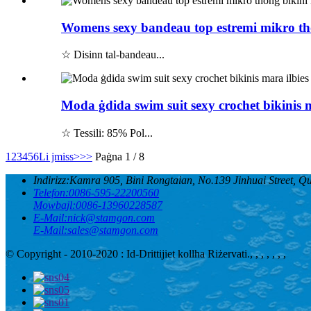
Womens sexy bandeau top estremi mikro tho
☆ Disinn tal-bandeau...
Moda ġdida swim suit sexy crochet bikinis 
☆ Tessili: 85% Pol...
1
2
3
4
5
6
Li jmiss>
>>
Paġna 1 / 8
Indirizz:
Kamra 905, Bini Rongtaian, No.139 Jinhuai Street, Qu
Telefon:
0086-595-22200560
Mowbajl:
0086-13960228587
E-Mail:
nick@stamgon.com
E-Mail:
sales@stamgon.com
© Copyright - 2010-2020 : Id-Drittijiet kollha Riżervati.
, , , , , , ,