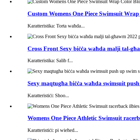
Custom Womens One Piece Swimsuit Wrap C
Karatteristika: Torta waħda...
Cross Front Sexy biċċa waħda malji tal-għ
Karatteristika: Salib f...
Sexy maqtugħa biċċa waħda swimsuit push u
Karatteristiċi: Shoo...
Womens One Piece Athletic Swimsuit racerba
Karatteristiċi: pi wieħed...